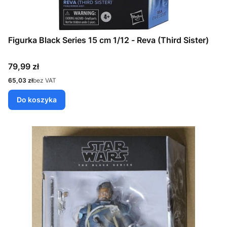
Figurka Black Series 15 cm 1/12 - Reva (Third Sister)
Cena
79,99 zł
Cena
65,03 zł
bez VAT
Do koszyka