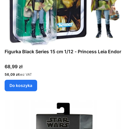
Figurka Black Series 15 cm 1/12 - Princess Leia Endor
Cena
68,99 zł
Cena
56,09 zł
bez VAT
Do koszyka