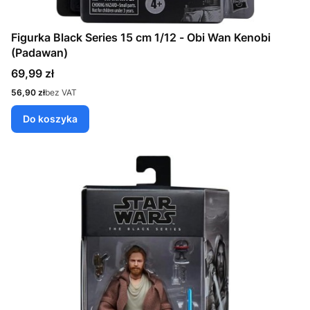
Figurka Black Series 15 cm 1/12 - Obi Wan Kenobi
(Padawan)
Cena
69,99 zł
Cena
56,90 zł
bez VAT
Do koszyka