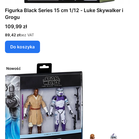
Figurka Black Series 15 cm 1/12 - Luke Skywalker i
Grogu
Cena
109,99 zł
Cena
89,42 zł
bez VAT
Do koszyka
Nowość