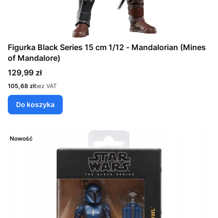
Figurka Black Series 15 cm 1/12 - Mandalorian (Mines
of Mandalore)
Cena
129,99 zł
Cena
105,68 zł
bez VAT
Do koszyka
Nowość