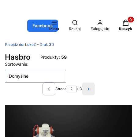
Produkt
Otwórz wyszukiwarkę
Facebook
Menu
Szukaj
Zaloguj się
Koszyk
Przejdź do:
LukeZ - Druk 3D
Hasbro
Produkty:
59
Lista produktów
Sortowanie:
Domyślne
Strona
z 3
Poprzednie produkty
Następne produkty