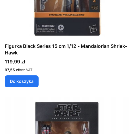
Figurka Black Series 15 cm 1/12 - Mandalorian Shriek-
Hawk
Cena
119,99 zł
Cena
97,55 zł
bez VAT
Do koszyka