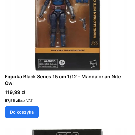
Figurka Black Series 15 cm 1/12 - Mandalorian Nite
Owl
Cena
119,99 zł
Cena
97,55 zł
bez VAT
Do koszyka