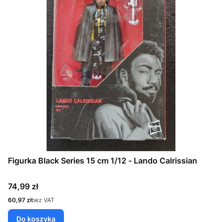
Figurka Black Series 15 cm 1/12 - Lando Calrissian
Cena
74,99 zł
Cena
60,97 zł
bez VAT
Do koszyka