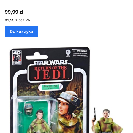
Cena
99,99 zł
Cena
81,29 zł
bez VAT
Do koszyka