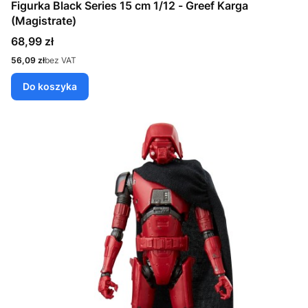
Figurka Black Series 15 cm 1/12 - Greef Karga
(Magistrate)
Cena
68,99 zł
Cena
56,09 zł
bez VAT
Do koszyka