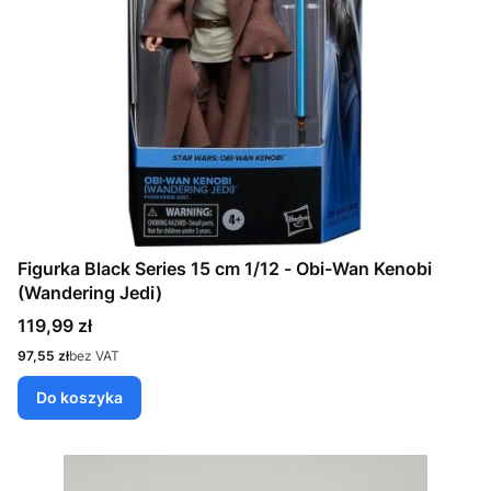
Figurka Black Series 15 cm 1/12 - Obi-Wan Kenobi
(Wandering Jedi)
Cena
119,99 zł
Cena
97,55 zł
bez VAT
Do koszyka