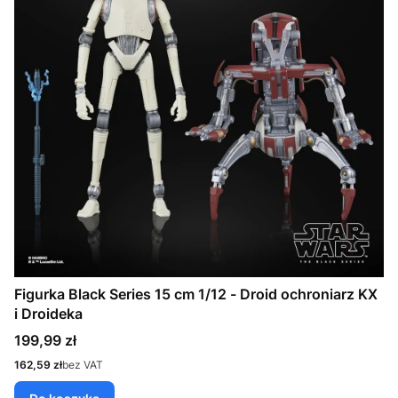
Figurka Black Series 15 cm 1/12 - Droid ochroniarz KX
i Droideka
Cena
199,99 zł
Cena
162,59 zł
bez VAT