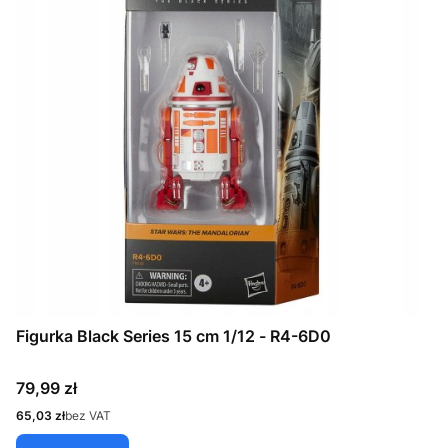
Figurka Black Series 15 cm 1/12 - R4-6D0
Cena
79,99 zł
Cena
65,03 zł
bez VAT