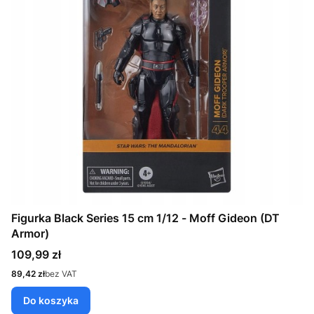
Figurka Black Series 15 cm 1/12 - Moff Gideon (DT
Armor)
Cena
109,99 zł
Cena
89,42 zł
bez VAT
Do koszyka