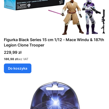
Figurka Black Series 15 cm 1/12 - Mace Windu & 187th
Legion Clone Trooper
Cena
229,99 zł
Cena
186,98 zł
bez VAT
Do koszyka