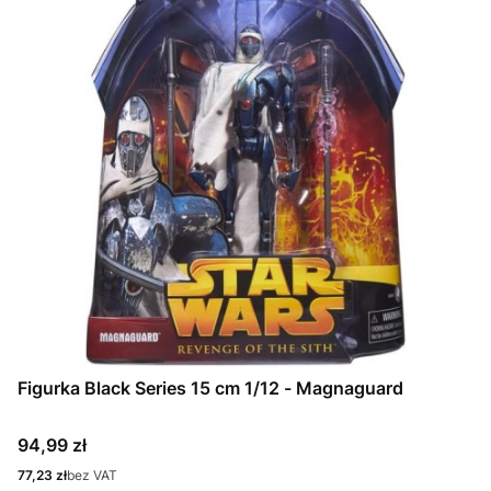
Figurka Black Series 15 cm 1/12 - Magnaguard
Cena
94,99 zł
Cena
77,23 zł
bez VAT