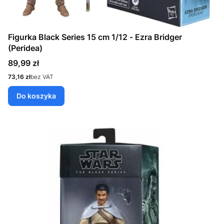
Figurka Black Series 15 cm 1/12 - Ezra Bridger
(Peridea)
Cena
89,99 zł
Cena
73,16 zł
bez VAT
Do koszyka