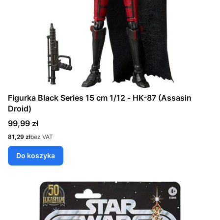
Figurka Black Series 15 cm 1/12 - HK-87 (Assasin
Droid)
Cena
99,99 zł
Cena
81,29 zł
bez VAT
Do koszyka