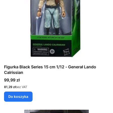
Figurka Black Series 15 cm 1/12 - Generał Lando
Calrissian
Cena
99,99 zł
Cena
81,29 zł
bez VAT
Do koszyka