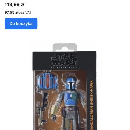
Cena
119,99 zł
Cena
97,55 zł
bez VAT
Do koszyka