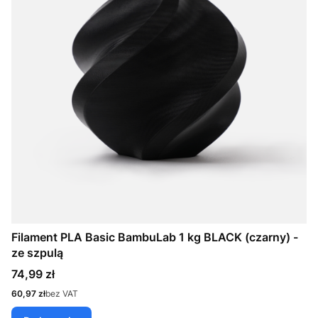
Filament PLA Basic BambuLab 1 kg BLACK (czarny) -
ze szpulą
Cena
74,99 zł
Cena
60,97 zł
bez VAT