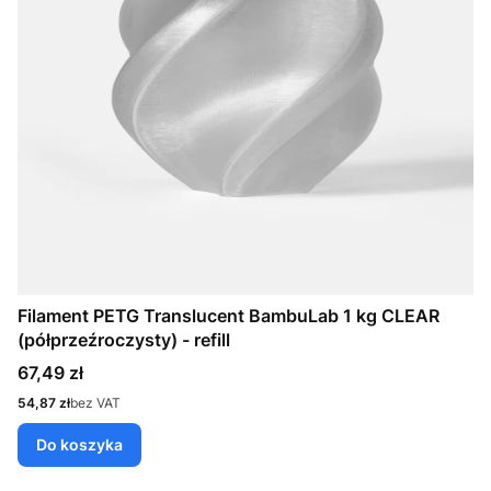
Filament PETG Translucent BambuLab 1 kg CLEAR
(półprzeźroczysty) - refill
Cena
67,49 zł
Cena
54,87 zł
bez VAT
Do koszyka