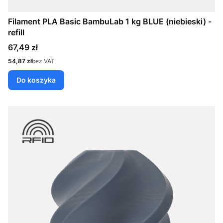
Filament PLA Basic BambuLab 1 kg BLUE (niebieski) -
refill
Cena
67,49 zł
Cena
54,87 zł
bez VAT
Do koszyka