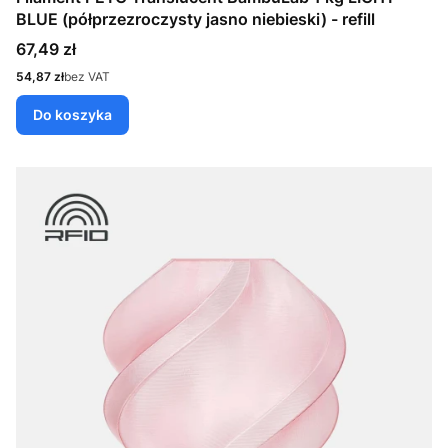
BLUE (półprzezroczysty jasno niebieski) - refill
Cena
67,49 zł
Cena
54,87 zł
bez VAT
Do koszyka