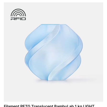
Filament PETG Translucent BambuLab 1 kg LIGHT