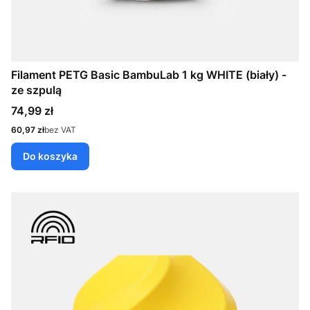
Filament PETG Basic BambuLab 1 kg WHITE (biały) -
ze szpulą
Cena
74,99 zł
Cena
60,97 zł
bez VAT
Do koszyka