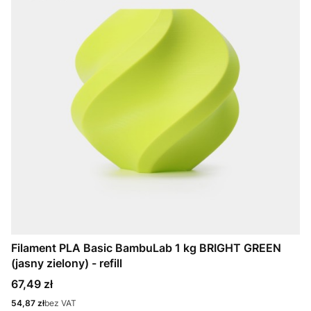
Filament PLA Basic BambuLab 1 kg BRIGHT GREEN
(jasny zielony) - refill
Cena
67,49 zł
Cena
54,87 zł
bez VAT