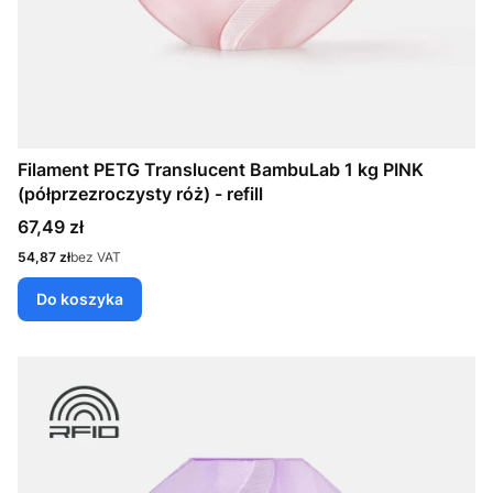
Filament PETG Translucent BambuLab 1 kg PINK
(półprzezroczysty róż) - refill
Cena
67,49 zł
Cena
54,87 zł
bez VAT
Do koszyka