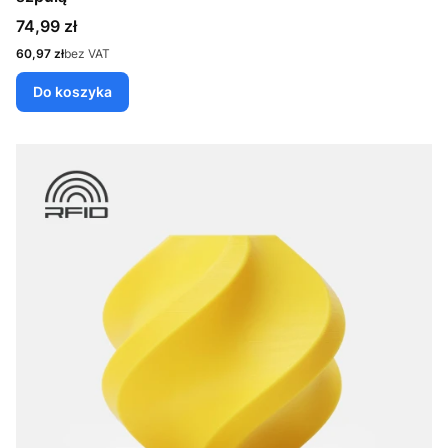
Cena
74,99 zł
Cena
60,97 zł
bez VAT
Do koszyka