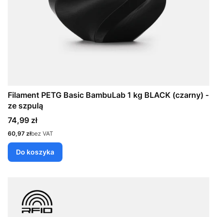
Filament PETG Basic BambuLab 1 kg BLACK (czarny) -
ze szpulą
Cena
74,99 zł
Cena
60,97 zł
bez VAT
Do koszyka