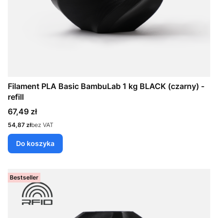
Filament PLA Basic BambuLab 1 kg BLACK (czarny) -
refill
Cena
67,49 zł
Cena
54,87 zł
bez VAT
Do koszyka
Bestseller