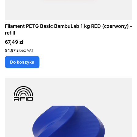
Filament PETG Basic BambuLab 1 kg RED (czerwony) -
refill
Cena
67,49 zł
Cena
54,87 zł
bez VAT
Do koszyka