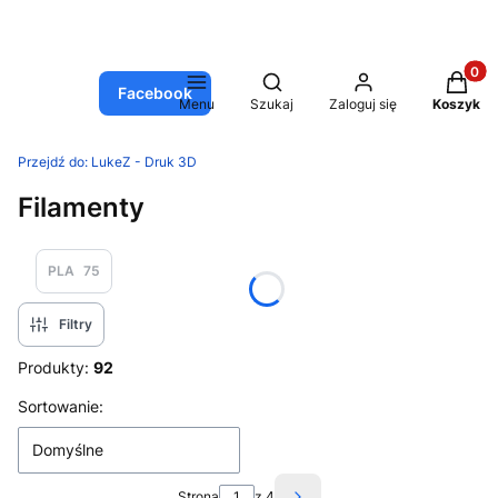
Produkt
Otwórz wyszukiwarkę
Facebook
Menu
Szukaj
Zaloguj się
Koszyk
Przejdź do:
LukeZ - Druk 3D
Filamenty
PLA
75
Filtry
Produkty:
92
Lista produktów
Sortowanie:
Domyślne
Strona
z 4