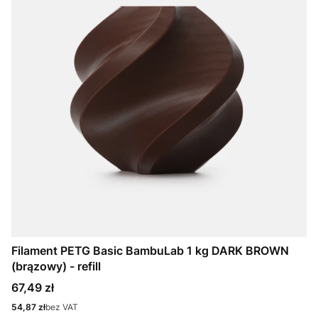
Filament PETG Basic BambuLab 1 kg DARK BROWN
(brązowy) - refill
Cena
67,49 zł
Cena
54,87 zł
bez VAT