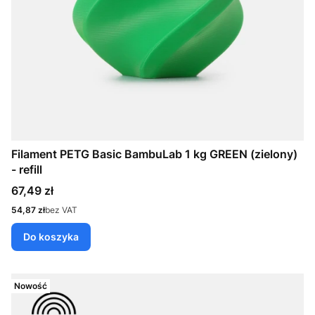
Filament PETG Basic BambuLab 1 kg GREEN (zielony)
- refill
Cena
67,49 zł
Cena
54,87 zł
bez VAT
Do koszyka
Nowość