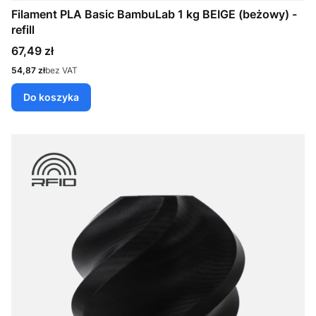
Filament PLA Basic BambuLab 1 kg BEIGE (beżowy) -
refill
Cena
67,49 zł
Cena
54,87 zł
bez VAT
Do koszyka