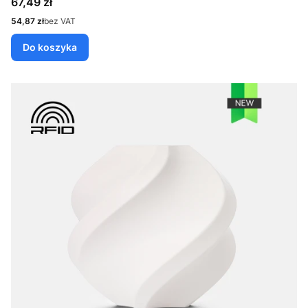
Cena
67,49 zł
Cena
54,87 zł
bez VAT
Do koszyka