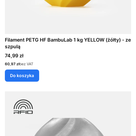
Filament PETG HF BambuLab 1 kg YELLOW (żółty) - ze
szpulą
Cena
74,99 zł
Cena
60,97 zł
bez VAT
Do koszyka