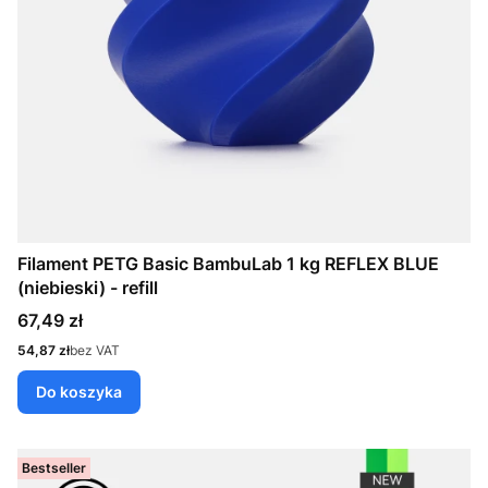
Filament PETG Basic BambuLab 1 kg REFLEX BLUE
(niebieski) - refill
Cena
67,49 zł
Cena
54,87 zł
bez VAT
Do koszyka
Bestseller