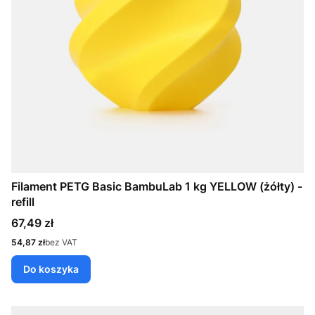
Filament PETG Basic BambuLab 1 kg YELLOW (żółty) -
refill
Cena
67,49 zł
Cena
54,87 zł
bez VAT
Do koszyka