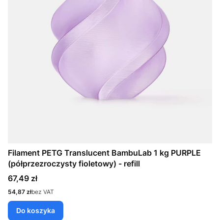
Filament PETG Translucent BambuLab 1 kg PURPLE
(półprzezroczysty fioletowy) - refill
Cena
67,49 zł
Cena
54,87 zł
bez VAT
Do koszyka