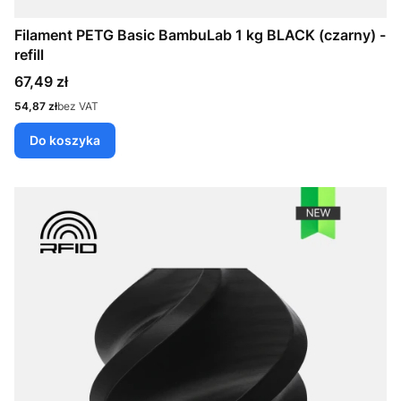
Filament PETG Basic BambuLab 1 kg BLACK (czarny) -
refill
Cena
67,49 zł
Cena
54,87 zł
bez VAT
Do koszyka