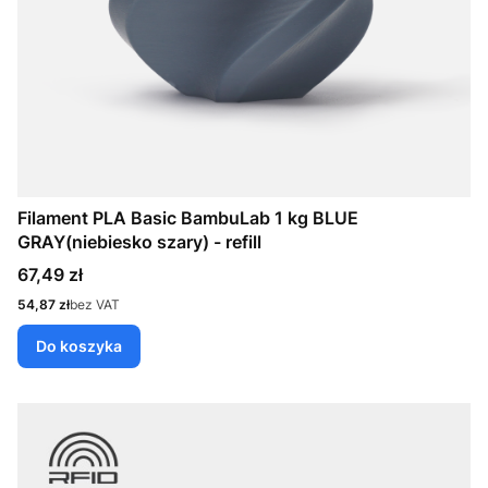
Filament PLA Basic BambuLab 1 kg BLUE
GRAY(niebiesko szary) - refill
Cena
67,49 zł
Cena
54,87 zł
bez VAT
Do koszyka