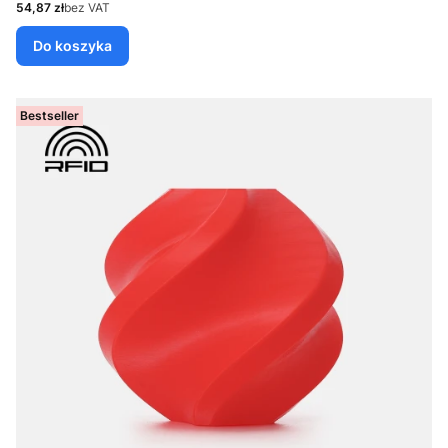
Cena
54,87 zł
bez VAT
Do koszyka
Bestseller