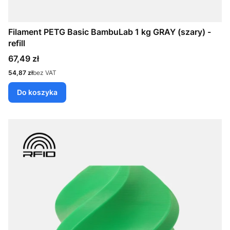
Filament PETG Basic BambuLab 1 kg GRAY (szary) -
refill
Cena
67,49 zł
Cena
54,87 zł
bez VAT
Do koszyka