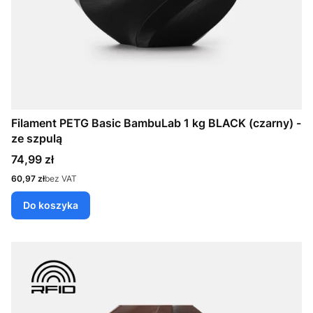
Filament PETG Basic BambuLab 1 kg BLACK (czarny) -
ze szpulą
Cena
74,99 zł
Cena
60,97 zł
bez VAT
Do koszyka