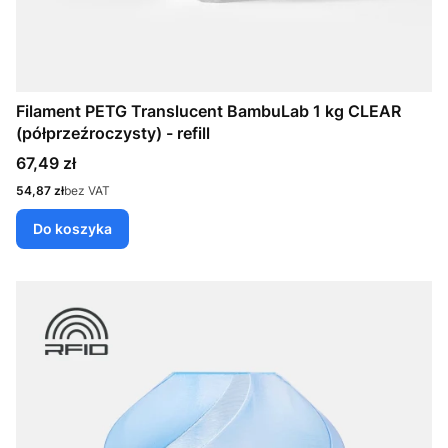
Filament PETG Translucent BambuLab 1 kg CLEAR
(półprzeźroczysty) - refill
Cena
67,49 zł
Cena
54,87 zł
bez VAT
Do koszyka