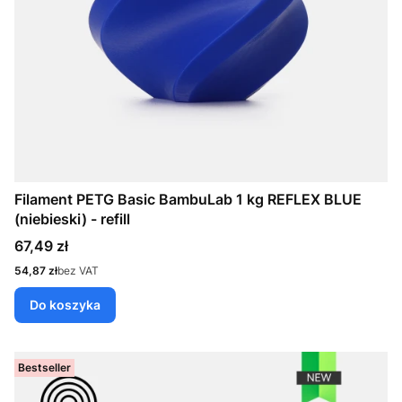
Filament PETG Basic BambuLab 1 kg REFLEX BLUE
(niebieski) - refill
Cena
67,49 zł
Cena
54,87 zł
bez VAT
Do koszyka
Bestseller