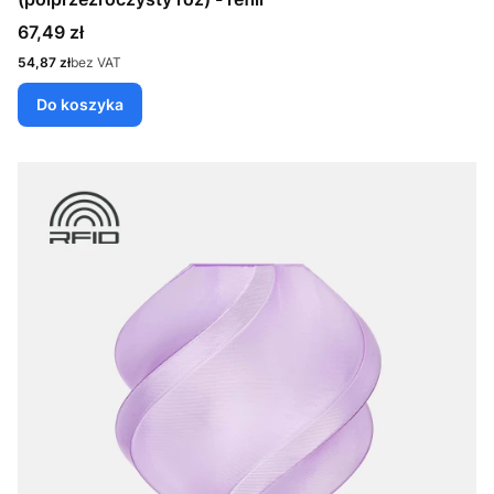
Cena
67,49 zł
Cena
54,87 zł
bez VAT
Do koszyka