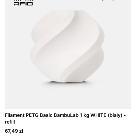
Filament PETG Basic BambuLab 1 kg WHITE (biały) -
refill
Cena
67,49 zł