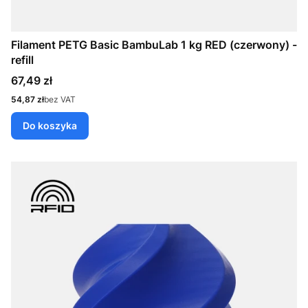
Filament PETG Basic BambuLab 1 kg RED (czerwony) -
refill
Cena
67,49 zł
Cena
54,87 zł
bez VAT
Do koszyka