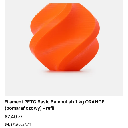
Filament PETG Basic BambuLab 1 kg ORANGE
(pomarańczowy) - refill
Cena
67,49 zł
Cena
54,87 zł
bez VAT