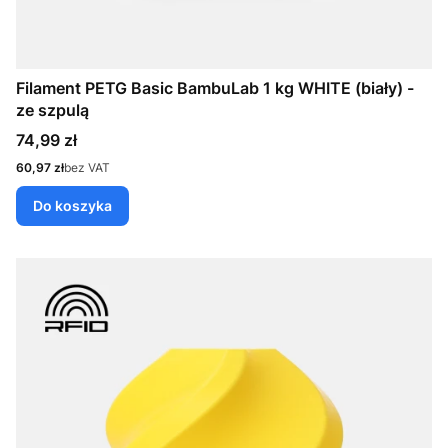
Filament PETG Basic BambuLab 1 kg WHITE (biały) -
ze szpulą
Cena
74,99 zł
Cena
60,97 zł
bez VAT
Do koszyka