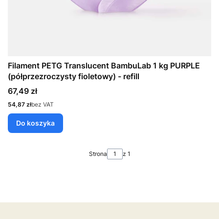
Filament PETG Translucent BambuLab 1 kg PURPLE
(półprzezroczysty fioletowy) - refill
Cena
67,49 zł
Cena
54,87 zł
bez VAT
Do koszyka
Strona
z 1