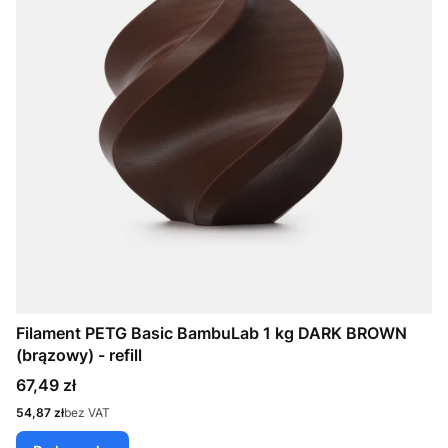
Filament PETG Basic BambuLab 1 kg DARK BROWN
(brązowy) - refill
Cena
67,49 zł
Cena
54,87 zł
bez VAT