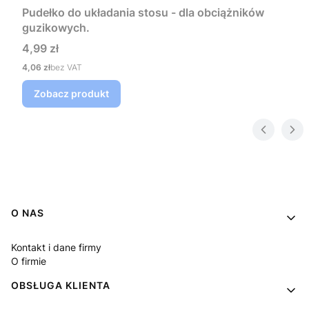
Pudełko do układania stosu - dla obciążników
guzikowych.
Cena
4,99 zł
Cena
4,06 zł
bez VAT
Zobacz produkt
Linki w stopce
O NAS
Kontakt i dane firmy
O firmie
OBSŁUGA KLIENTA