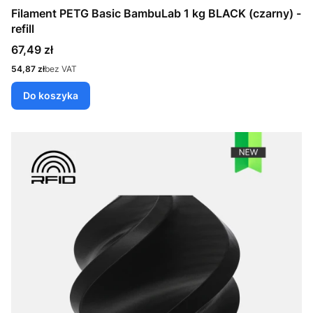
Filament PETG Basic BambuLab 1 kg BLACK (czarny) -
refill
Cena
67,49 zł
Cena
54,87 zł
bez VAT
Do koszyka