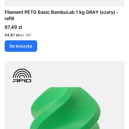
Filament PETG Basic BambuLab 1 kg GRAY (szary) -
refill
Cena
67,49 zł
Cena
54,87 zł
bez VAT
Do koszyka