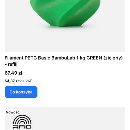
Filament PETG Basic BambuLab 1 kg GREEN (zielony)
- refill
Cena
67,49 zł
Cena
54,87 zł
bez VAT
Do koszyka
Nowość