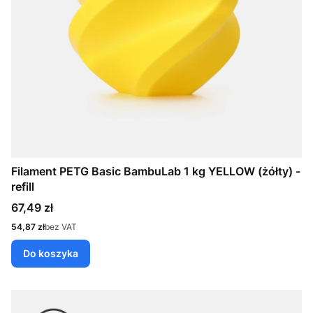
Filament PETG Basic BambuLab 1 kg YELLOW (żółty) -
refill
Cena
67,49 zł
Cena
54,87 zł
bez VAT
Do koszyka