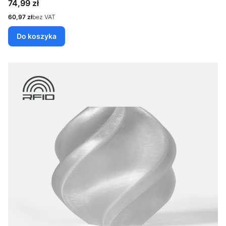
Cena
74,99 zł
Cena
60,97 zł
bez VAT
Do koszyka