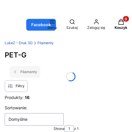
Produkt
Otwórz wyszukiwarkę
Facebook
Menu
Szukaj
Zaloguj się
Koszyk
LukeZ - Druk 3D
Filamenty
PET-G
Filamenty
Filtry
Produkty:
16
Lista produktów
Sortowanie:
Domyślne
Strona
z 1