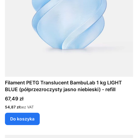
Filament PETG Translucent BambuLab 1 kg LIGHT
BLUE (półprzezroczysty jasno niebieski) - refill
Cena
67,49 zł
Cena
54,87 zł
bez VAT
Do koszyka