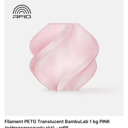
Filament PETG Translucent BambuLab 1 kg PINK
(półprzezroczysty róż) - refill