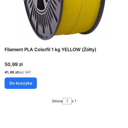
Filament PLA Colorfil 1 kg YELLOW (Żółty)
Cena
50,99 zł
Cena
41,46 zł
bez VAT
Do koszyka
Strona
z 1