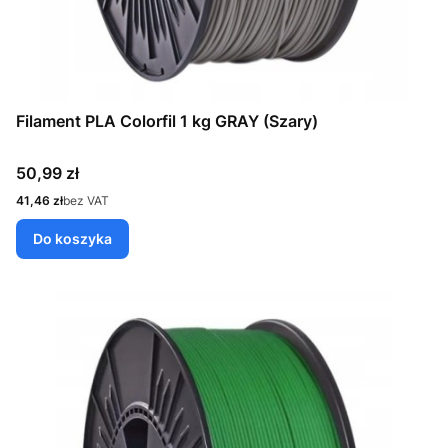
Filament PLA Colorfil 1 kg GRAY (Szary)
Cena
50,99 zł
Cena
41,46 zł
bez VAT
Do koszyka