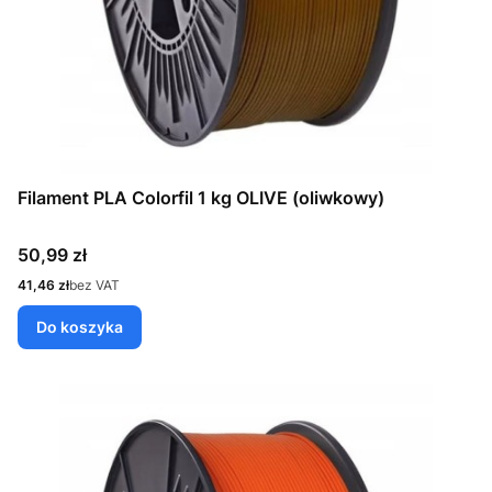
Filament PLA Colorfil 1 kg OLIVE (oliwkowy)
Cena
50,99 zł
Cena
41,46 zł
bez VAT
Do koszyka