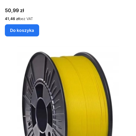
Cena
50,99 zł
Cena
41,46 zł
bez VAT
Do koszyka