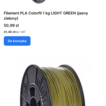
Filament PLA Colorfil 1 kg LIGHT GREEN (jasny
zielony)
Cena
50,99 zł
Cena
41,46 zł
bez VAT
Do koszyka