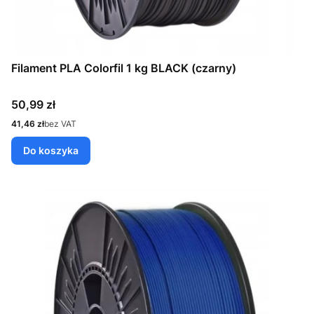
Filament PLA Colorfil 1 kg BLACK (czarny)
Cena
50,99 zł
Cena
41,46 zł
bez VAT
Do koszyka