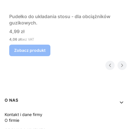
Pudełko do układania stosu - dla obciążników
guzikowych.
Cena
4,99 zł
Cena
4,06 zł
bez VAT
Zobacz produkt
Linki w stopce
O NAS
Kontakt i dane firmy
O firmie