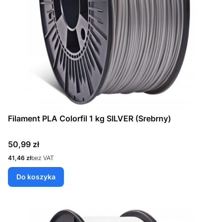
Filament PLA Colorfil 1 kg SILVER (Srebrny)
Cena
50,99 zł
Cena
41,46 zł
bez VAT
Do koszyka