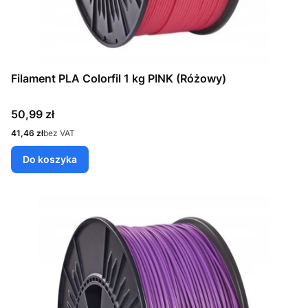
Filament PLA Colorfil 1 kg PINK (Różowy)
Cena
50,99 zł
Cena
41,46 zł
bez VAT
Do koszyka