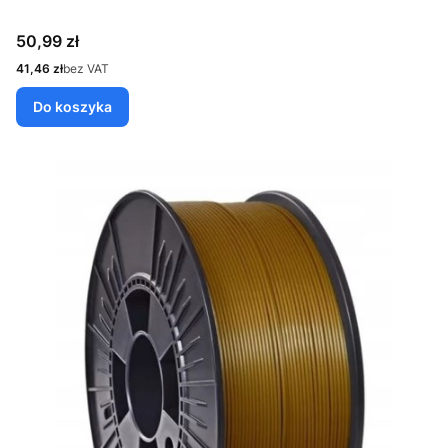
Cena
50,99 zł
Cena
41,46 zł
bez VAT
Do koszyka