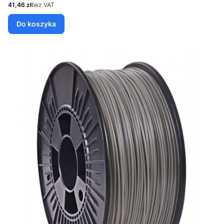
Cena
41,46 zł
bez VAT
Do koszyka