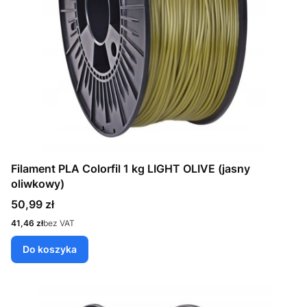
Filament PLA Colorfil 1 kg LIGHT OLIVE (jasny
oliwkowy)
Cena
50,99 zł
Cena
41,46 zł
bez VAT
Do koszyka