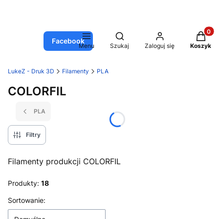
Produkt
Otwórz wyszukiwarkę
Facebook
Menu
Szukaj
Zaloguj się
Koszyk
LukeZ - Druk 3D
Filamenty
PLA
COLORFIL
PLA
Filtry
Filamenty produkcji COLORFIL
Produkty:
18
Lista produktów
Sortowanie: