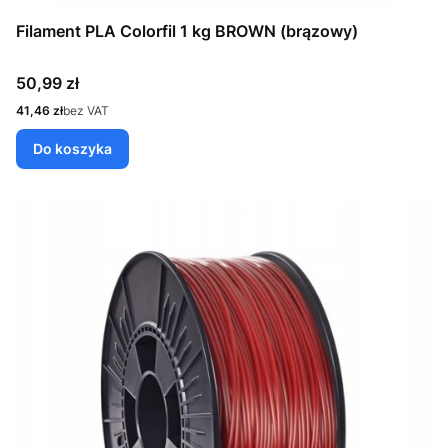
Filament PLA Colorfil 1 kg BROWN (brązowy)
Cena
50,99 zł
Cena
41,46 zł
bez VAT
Do koszyka