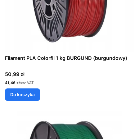
Filament PLA Colorfil 1 kg BURGUND (burgundowy)
Cena
50,99 zł
Cena
41,46 zł
bez VAT
Do koszyka