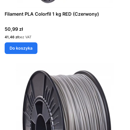
Filament PLA Colorfil 1 kg RED (Czerwony)
Cena
50,99 zł
Cena
41,46 zł
bez VAT
Do koszyka