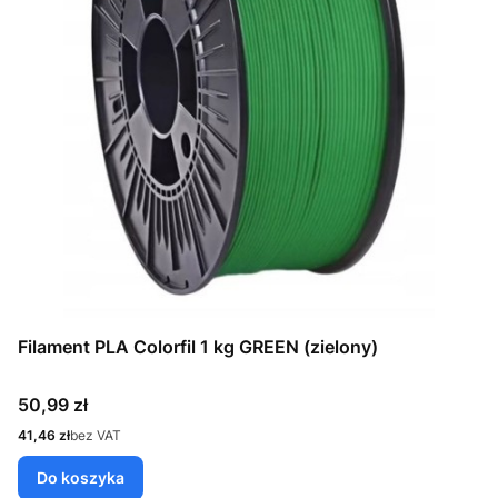
Filament PLA Colorfil 1 kg GREEN (zielony)
Cena
50,99 zł
Cena
41,46 zł
bez VAT
Do koszyka