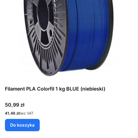
Filament PLA Colorfil 1 kg BLUE (niebieski)
Cena
50,99 zł
Cena
41,46 zł
bez VAT
Do koszyka