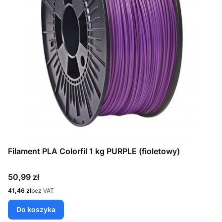
Filament PLA Colorfil 1 kg PURPLE (fioletowy)
Cena
50,99 zł
Cena
41,46 zł
bez VAT
Do koszyka