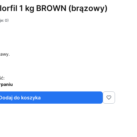
lorfil 1 kg BROWN (brązowy)
e: 0)
tawy.
ść:
rpaniu
Dodaj do koszyka