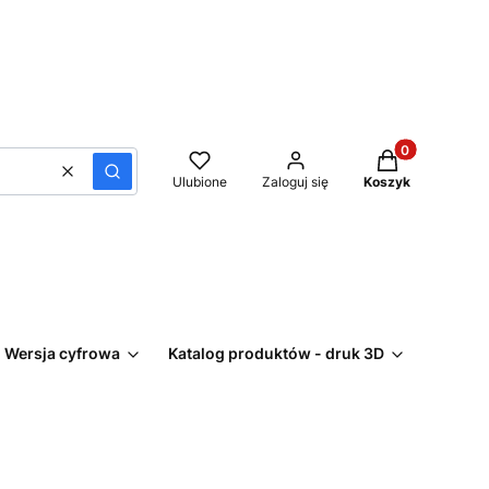
Produkty w kos
Wyczyść
Szukaj
Ulubione
Zaloguj się
Koszyk
 Wersja cyfrowa
Katalog produktów - druk 3D