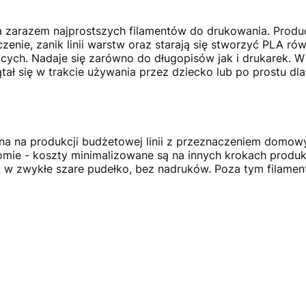
 zarazem najprostszych filamentów do drukowania. Produ
zenie, zanik linii warstw oraz starają się stworzyć PLA ró
ących. Nadaje się zarówno do długopisów jak i drukarek. 
lątał się w trakcie używania przez dziecko lub po prostu d
ona na produkcji budżetowej linii z przeznaczeniem domow
mie - koszty minimalizowane są na innych krokach produkc
t w zwykłe szare pudełko, bez nadruków. Poza tym filament