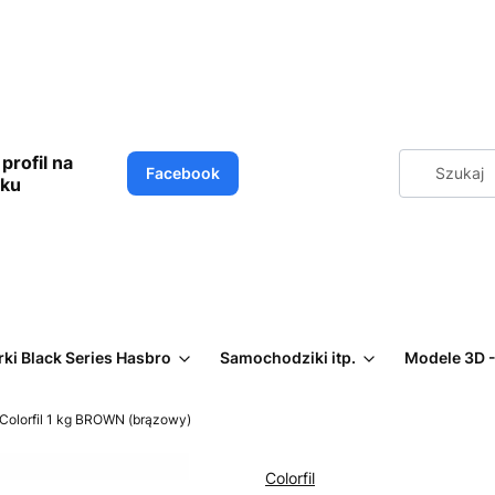
profil na
Facebook
oku
rki Black Series Hasbro
Samochodziki itp.
Modele 3D -
Colorfil 1 kg BROWN (brązowy)
Colorfil