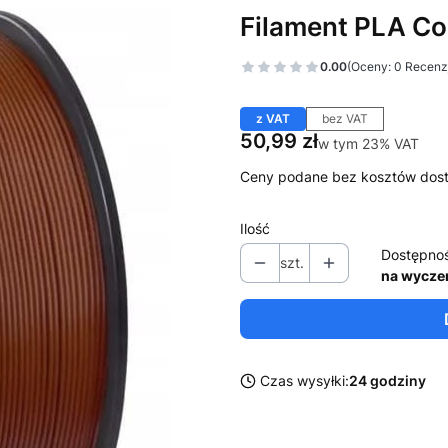
Filament PLA Co
0.00
(Oceny: 0 Recenzj
z VAT
bez VAT
Cena
50,99 zł
w tym 23% VAT
w tym
23%
VAT
Ceny podane bez kosztów dos
Ilość
Dostępno
szt.
na wycze
Czas wysyłki:
24 godziny