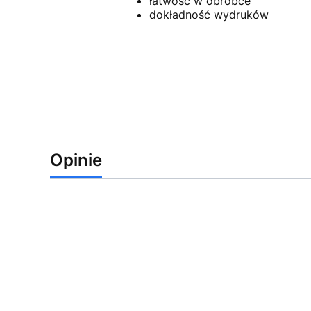
łatwość w obróbce
dokładność wydruków
Opinie