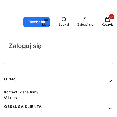
Produkt
Otwórz wyszukiwarkę
Facebook
Menu
Szukaj
Zaloguj się
Koszyk
Zaloguj się
Linki w stopce
O NAS
Kontakt i dane firmy
O firmie
OBSŁUGA KLIENTA