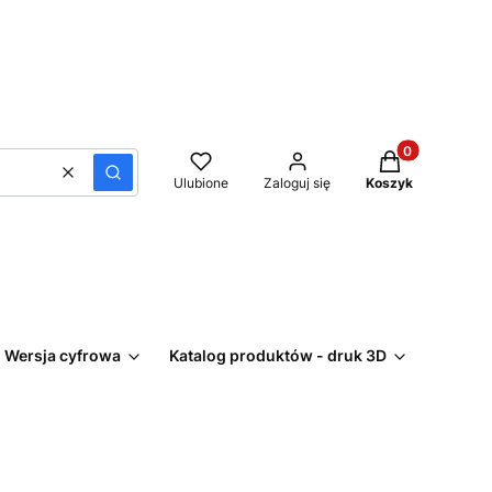
Produkty w kos
Wyczyść
Szukaj
Ulubione
Zaloguj się
Koszyk
 Wersja cyfrowa
Katalog produktów - druk 3D