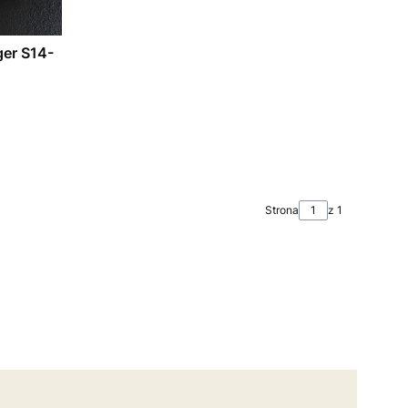
ger S14-
Strona
z 1