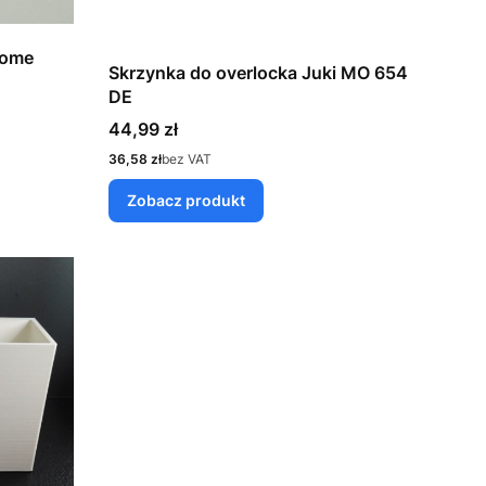
nome
Skrzynka do overlocka Juki MO 654
DE
Cena
44,99 zł
Cena
36,58 zł
bez VAT
Zobacz produkt