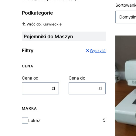
Lista
Sortowani
Podkategorie
Domyśl
Wróć do: Krawieckie
Pojemniki do Maszyn
Filtry
Wyczyść
CENA
Cena od
Cena do
zł
zł
MARKA
Marka
5
LukeZ