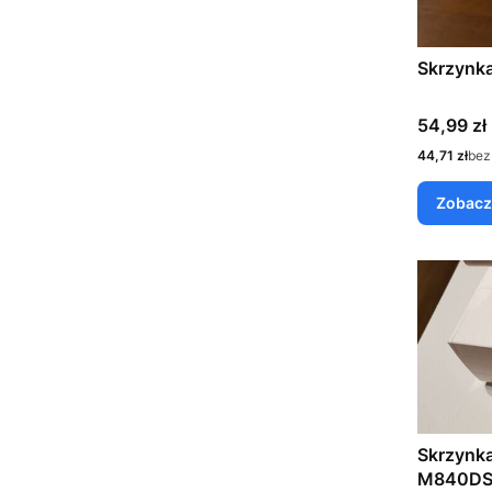
Skrzynk
Cena
54,99 zł
Cena
44,71 zł
bez
Zobacz
Skrzynka
M840D