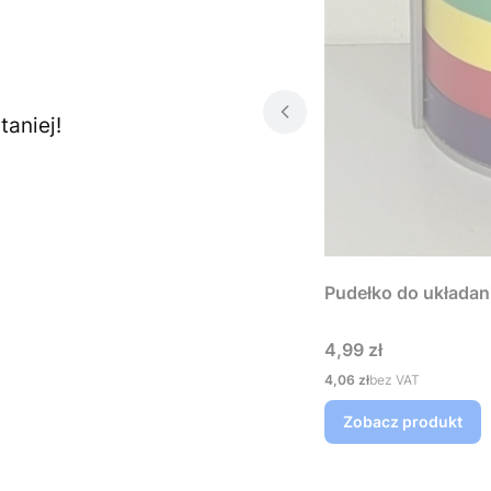
aniej!
Pudełko do układan
Cena
4,99 zł
Cena
4,06 zł
bez VAT
Zobacz produkt