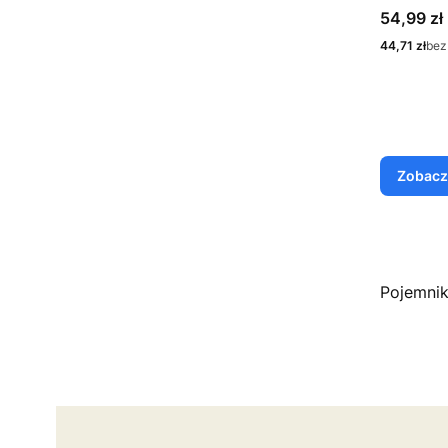
Cena
54,99 zł
Cena
44,71 zł
bez
Zobacz
Pojemnik