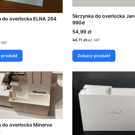
Skrzynka do overlocka Ja
a do overlocka ELNA 264
990d
Cena
54,99 zł
Cena
44,71 zł
bez VAT
 VAT
 produkt
Zobacz produkt
 do overlocka Minerva
S