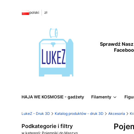
polski
zł
Sprawdź Nasz 
Facebo
HAJA WE KOSMOSIE - gadżety
Filamenty
Figu
LukeZ - Druk 3D
Katalog produktów - druk 3D
Akcesoria
Kr
Poje
Podkategorie i filtry
w kategorii: Pojemniki do Maszyn