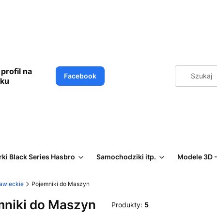
profil na
Facebook
oku
rki Black Series Hasbro
Samochodziki itp.
Modele 3D -
awieckie
Pojemniki do Maszyn
mniki do Maszyn
Produkty:
5