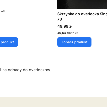
 VAT
Skrzynka do overlocka Sin
78
Cena
49,99 zł
Cena
40,64 zł
bez VAT
 produkt
Zobacz produkt
i na odpady do overlocków.