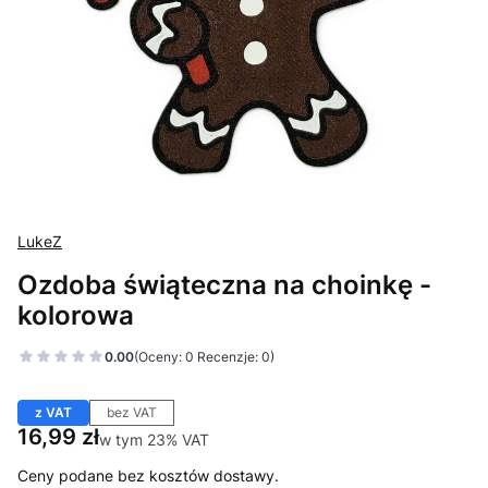
LukeZ
Ozdoba świąteczna na choinkę -
kolorowa
0.00
(Oceny: 0 Recenzje: 0)
z VAT
bez VAT
Cena
16,99 zł
w tym 23% VAT
w tym
23%
VAT
Ceny podane bez kosztów dostawy.