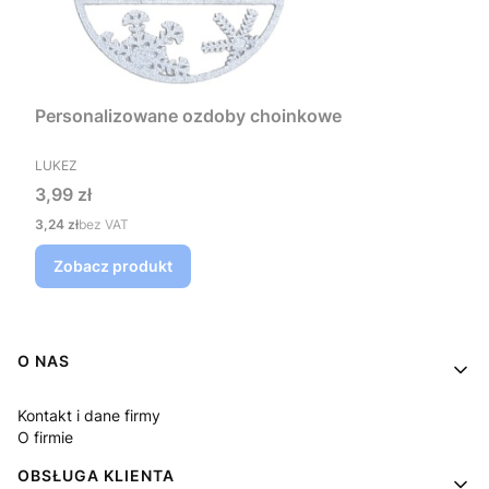
Personalizowane ozdoby choinkowe
PRODUCENT
LUKEZ
Cena
3,99 zł
Cena
3,24 zł
bez VAT
Zobacz produkt
Linki w stopce
O NAS
Kontakt i dane firmy
O firmie
OBSŁUGA KLIENTA