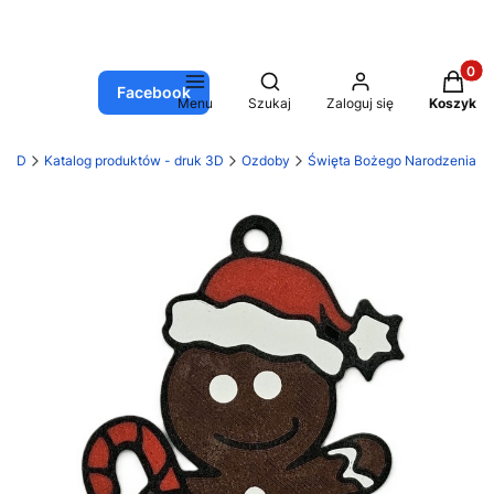
Produkt
Otwórz wyszukiwarkę
Facebook
Menu
Szukaj
Zaloguj się
Koszyk
k 3D
Katalog produktów - druk 3D
Ozdoby
Święta Bożego Narodzenia